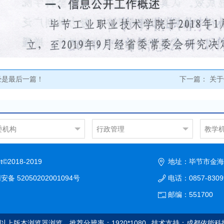
经是最后一篇！
下一篇：
关于
委机构
行政管理
教学
政办公室
学院办公室
机电
织部
人事处
汽车
2018-2019
地址：毕节市金海
传统战部
教务处
土木
备 52050202001094号
电话：0857-830
规划财务处
信息
国有资产管理处
社会
邮编：551700
后勤保卫处
公共
学生处
继续
及以上版本浏览器浏览，推荐分辨率：1920*1080
技术支持：成都依能科