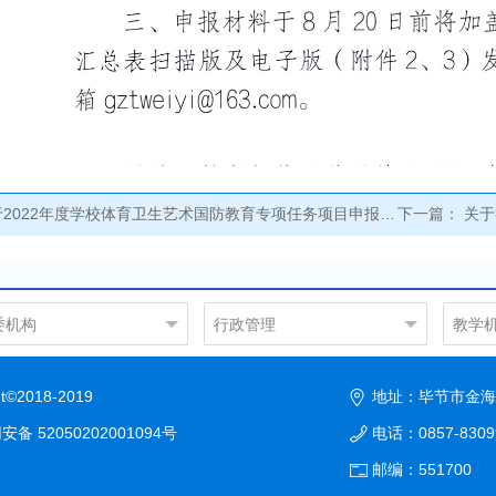
2022年度学校体育卫生艺术国防教育专项任务项目申报工作的通知
下一篇：
关于
委机构
行政管理
教学
政办公室
学院办公室
机电
织部
人事处
汽车
2018-2019
地址：毕节市金海
传统战部
教务处
土木
备 52050202001094号
电话：0857-830
规划财务处
信息
国有资产管理处
社会
邮编：551700