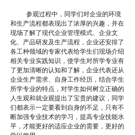
参观过程中
，
同学们
对企业的环境
和
生产
流程都
表现出
了浓厚的兴趣
，
并在
现场
了解了现代企业管理模式、企业文
化、产品研发及生产流程，企业还安排了
各工种领域的专家代表给学生们现场介绍
相关专业实践知识，
使学生对所学专业
有
了更加清晰的认知和了解，企业代表还从
企业生产需求、自身工作经历，结合学生
所学专业的特点，对学生如何树立正确的
人生观和就业观提出了宝贵的建议，同
学
们都
表示一定要看
到
自身的不足，
只有不
断加强专业技术的学习
，
提高
专业
技能水
平，才能更好的适应企业的需要
，
更好的