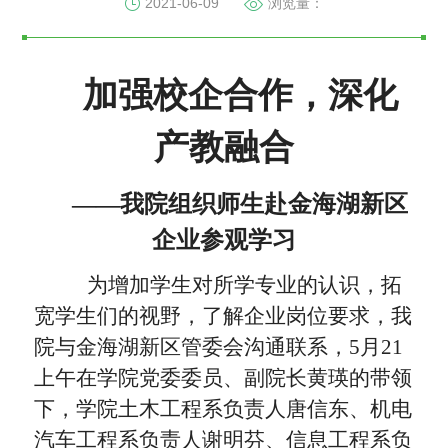
2021-06-09
浏览量：
加强
校
企
合作，
深化
产教融合
——我
院
组织
师生赴
金
海湖新区
企业参观
学习
为
增加学生对所
学
专业的认识，
拓
宽
学生们的视
野
，了解企业
岗位
要求，我
院
与金海湖新区管委会沟通联系，
5月21
上午在学院党委委员、副院长黄瑛的带领
下，学院土木工程系负责人唐信东、机电
汽车工程系负责人谢明芬、信息工程系负