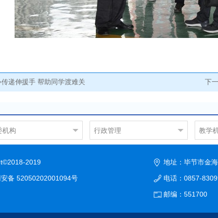
心传递伸援手 帮助同学渡难关
下
委机构
行政管理
教学
政办公室
学院办公室
机电
织部
人事处
汽车
2018-2019
地址：毕节市金海
传统战部
教务处
土木
备 52050202001094号
电话：0857-830
规划财务处
信息
国有资产管理处
社会
邮编：551700
后勤保卫处
公共