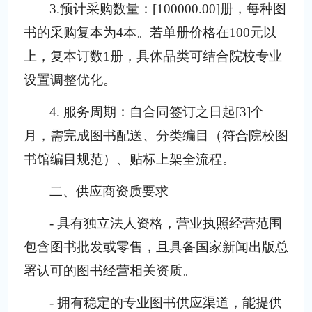
3.
预计采购数量：
[
100000.00
]册，
每种图
书的采购复本为
4
本。若单册价格在
100元以
上，复本订数
1
册
，
具体品类可结合院校专业
设置调整优化。
4
. 服务周期：自合同签订之日起[
3
]个
月，需完成图书配送、分类编目（符合院校图
书馆编目规范）、贴标上架全流程。
二、供应商资质要求
- 具有独立法人资格，营业执照经营范围
包含图书批发或零售，且具备国家新闻出版总
署认可的图书经营相关资质。
- 拥有稳定的专业图书供应渠道，能提供