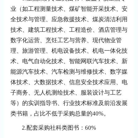
业（如
工程测量技术
、
煤矿智能开采技术
、
安
全技术与管理
、
应急救援技术
、
煤炭清洁利用
技术
、
建筑工程技术
、
工程造价
、
酒店管理与
数字化运营
、
烹饪工艺与营养
、
现代物业管
理
、
旅游管理
、
机电设备技术
、
机电一体化技
术
、
电气自动化技术
、
智能网联汽车技术
、
新
能源汽车技术
、
汽车检测与维修技术
、
数字媒
体技术
、
大数据技术
、
信息安全技术应用
、
电
子商务
、
无人机测绘技术
、
服装设计与工艺
等）的实训指导书、行业技术标准及前沿发展
类书籍，占比不低于采购总量的
4
0%。
2.
配套采购
社科
类图书：
60%