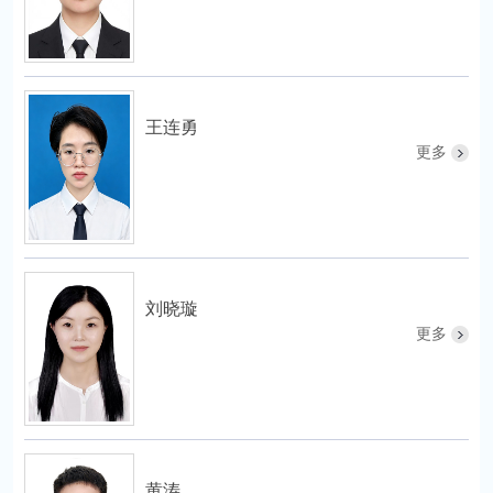
王连勇
更多
刘晓璇
更多
黄涛