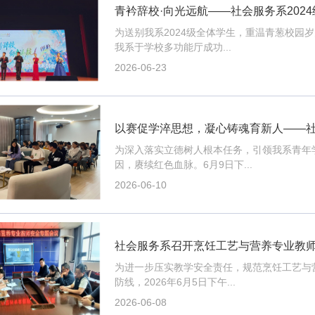
青衿辞校·向光远航——社会服务系202
为送别我系2024级全体学生，重温青葱校园
我系于学校多功能厅成功...
2026-06-23
以赛促学淬思想，凝心铸魂育新人——
为深入落实立德树人根本任务，引领我系青年
因，赓续红色血脉。6月9日下...
2026-06-10
社会服务系召开烹饪工艺与营养专业教
为进一步压实教学安全责任，规范烹饪工艺与
防线，2026年6月5日下午...
2026-06-08