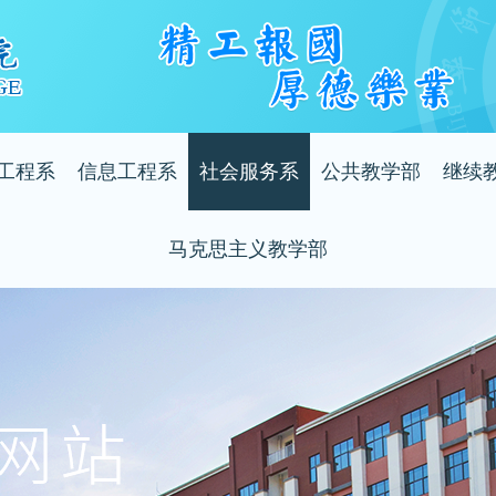
工程系
信息工程系
社会服务系
公共教学部
继续
部简介
系部简介
系部简介
系部简介
系部
马克思主义教学部
部动态
系部动态
系部动态
系部动态
系部
系部简介
师风采
教师风采
教师风采
教师风采
教师
系部动态
业介绍
专业介绍
专业介绍
教师风采
毕节工业职业技术学院国家级高技能人才培训基地