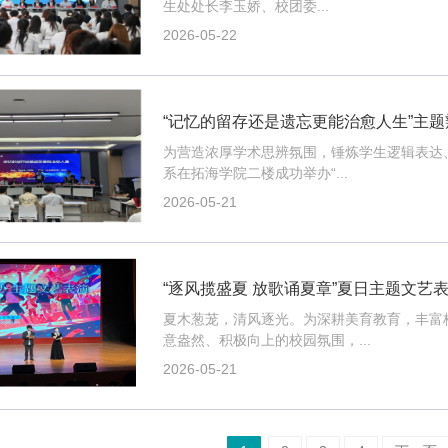
生处处长李玉娇、校团委...
2026-05-22
“记忆的留存还是遗忘更能治愈人生”主题
为营造浓厚学术思辨氛围，锤炼学生逻辑表达
系在拓海学院二楼成功举办“...
2026-05-21
“逐风揽盛夏 放歌诵夏章”夏日主题文艺
夏木葱茏，清风逐光。为深耕美育教育，丰富
意盎然、积极向上的校园氛围，...
2026-05-21