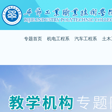
专题首页
机电工程系
汽车工程系
土木
系部简介
系部简介
系
系部动态
系部动态
系
教师风采
教师风采
教
专业介绍
专业介绍
专