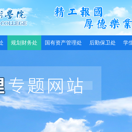
处
规划财务处
国有资产管理处
后勤保卫处
学
概况
部门职责
部门职责
部门职责
部
公告
部门动态
部门动态
部门动态
部
运行
教改
培养
技能