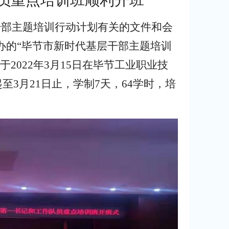
员重点培训班
顺利开班
干部主题培训行动计划有关的文件和会
办的
“
毕节市新时代基层干部主题培训
于
2022
年
3
月
15
日在毕节工业职业技
起
至
3
月
21
日
止
，
学制
7
天，
64
学时，培