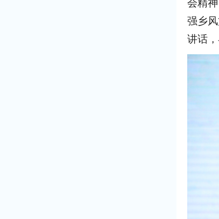
会精神
强乡风
讲话，