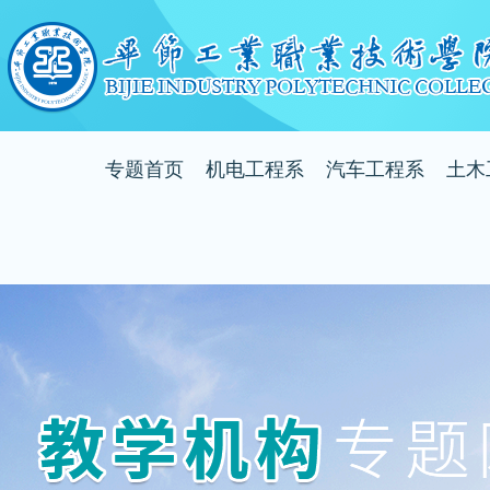
专题首页
机电工程系
汽车工程系
土木
系部简介
系部简介
系
系部动态
系部动态
系
教师风采
教师风采
教
专业介绍
专业介绍
专