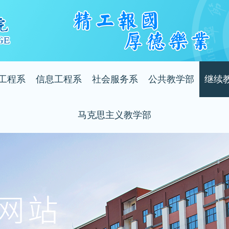
工程系
信息工程系
社会服务系
公共教学部
继续
部简介
系部简介
系部简介
系部简介
系部
马克思主义教学部
部动态
系部动态
系部动态
系部动态
系部
系部简介
师风采
教师风采
教师风采
教师风采
教师
系部动态
业介绍
专业介绍
专业介绍
教师风采
毕节工业职业技术学院国家级高技能人才培训基地