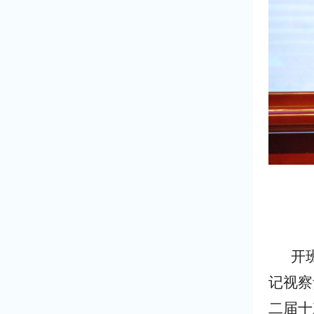
开
记视察
二届十