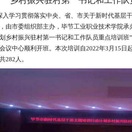
乡村振兴驻村第一书记和工作队
深入学习贯彻落实中央、省、市关于新时代基层
，由市委组织部主办，毕节工业职业技术学院承
划乡村振兴驻村第一书记和工作队员重点培训班
”
会议中心顺利开班。本次培训自
202
2
年
3
月
15
日
共
282
人。