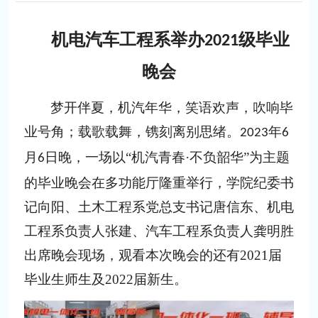
机电汽车工程系举办
级毕业
2021
晚会
梦开伴夏，机汽年华，笑语欢声，吹响毕
业号角；载歌载舞，镌刻离别思绪。
年
2023
6
月
日晚，一场以“机汽青春·不负韶华”为主题
6
的毕业晚会在多功能厅隆重举行，
学院纪委书
记向阳、土木工程系党总支书记唐信东、机电
工程系负责人张建、汽车工程系负责人龚明胜
出席晚会现场，观看本次晚会的还有
2021届
毕业生师生及2022届新生。