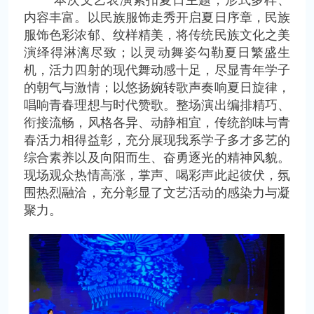
内容丰富。以民族服饰走秀开启夏日序章，民族
服饰色彩浓郁、纹样精美，将传统民族文化之美
演绎得淋漓尽致；以灵动舞姿勾勒夏日繁盛生
机，活力四射的现代舞动感十足，尽显青年学子
的朝气与激情；以悠扬婉转歌声奏响夏日旋律，
唱响青春理想与时代赞歌。整场演出编排精巧、
衔接流畅，风格各异、动静相宜，传统韵味与青
春活力相得益彰，充分展现我系学子多才多艺的
综合素养以及向阳而生、奋勇逐光的精神风貌。
现场观众热情高涨，掌声、喝彩声此起彼伏，氛
围热烈融洽，充分彰显了文艺活动的感染力与凝
聚力。